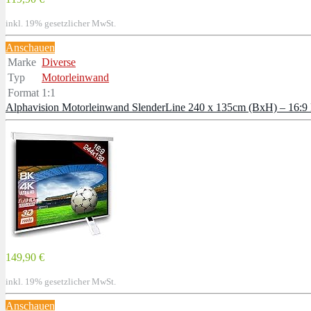
inkl. 19% gesetzlicher MwSt.
Anschauen
Marke
Diverse
Typ
Motorleinwand
Format
1:1
Alphavision Motorleinwand SlenderLine 240 x 135cm (BxH) – 16:9 
149,90 €
inkl. 19% gesetzlicher MwSt.
Anschauen