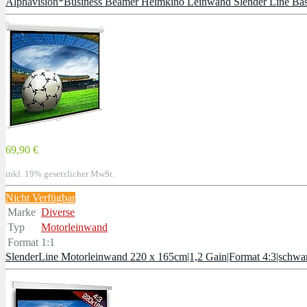
Alphavision*Business Beamer Heimkino Leinwand Slender Line Base 
69,90 €
inkl. 19% gesetzlicher MwSt.
Nicht Verfügbar
Marke
Diverse
Typ
Motorleinwand
Format
1:1
SlenderLine Motorleinwand 220 x 165cm|1,2 Gain|Format 4:3|sch