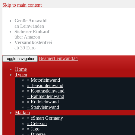
Skip to main content
Große Auswahl
an Leinwänden
Sicherer Einkauf
über Amazon
Versandkostenfrei
ab 39 Euro
BeamerLeinwand24
Toggle navigation
Home
Typen
» Motorleinwand
» Tensionleinwand
» Kontrastleinwand
» Rahmenleinwand
» Rolloleinwand
» Stativleinwand
Marken
» eSmart Germany
» Celexon
» Jago
» Diverse