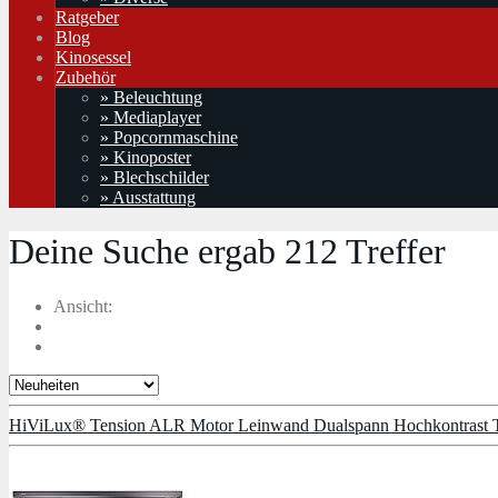
Ratgeber
Blog
Kinosessel
Zubehör
» Beleuchtung
» Mediaplayer
» Popcornmaschine
» Kinoposter
» Blechschilder
» Ausstattung
Deine Suche ergab
212
Treffer
Ansicht:
HiViLux® Tension ALR Motor Leinwand Dualspann Hochkontrast