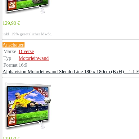
129,90 €
inkl. 19% gesetzlicher MwSt.
Anschauen
Marke
Diverse
Typ
Motorleinwand
Format
16:9
Alphavision Motorleinwand SlenderLine 180 x 180cm (BxH) – 1:1 F
119,90 €