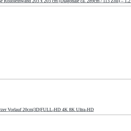
Rolloleinwand 203 x 203 cm (Diagonale ca. 289cm / 113 Zoll) – 1.2
warzer Vorlauf 20cm|3D|FULL-HD 4K 8K Ultra-HD