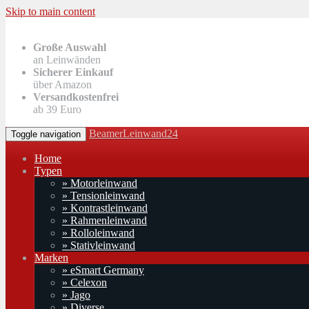
Skip to main content
Große Auswahl
an Leinwänden
Sicherer Einkauf
über Amazon
Versandkostenfrei
ab 39 Euro
BeamerLeinwand24
Toggle navigation
Home
Typen
» Motorleinwand
» Tensionleinwand
» Kontrastleinwand
» Rahmenleinwand
» Rolloleinwand
» Stativleinwand
Marken
» eSmart Germany
» Celexon
» Jago
» Diverse