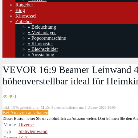
Ratgeber
Blog
Kinosessel
Zubehör
» Beleuchtung
» Mediaplayer
» Popcornmaschine
» Kinoposter
» Blechschilder
» Ausstattung
VEVOR 16:9 Beamer Leinwand 4K
höhenverstellbar ideal für Heim
39,99 €
inkl. 19% gesetzlicher MwSt.
Zuletzt aktualisiert am: 6. August 2026 20:03
Bei Amazon anschauen
Dieser Button leitet Sie unverbindlich zu Amazon weiter. Dort können Sie den Art
Marke
Diverse
Typ
Stativleinwand