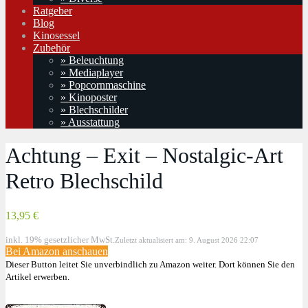
Ratgeber
Blog
Kinosessel
Zubehör
» Beleuchtung
» Mediaplayer
» Popcornmaschine
» Kinoposter
» Blechschilder
» Ausstattung
Achtung – Exit – Nostalgic-Art
Retro Blechschild
13,95 €
inkl. 19% gesetzlicher MwSt.
Zuletzt aktualisiert am: 9. August 2026 22:07
Bei Amazon anschauen
Dieser Button leitet Sie unverbindlich zu Amazon weiter. Dort können Sie den
Artikel erwerben.