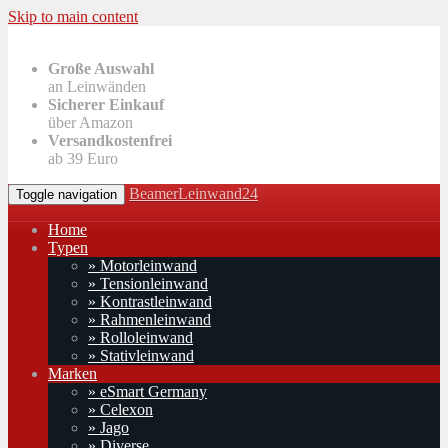
Skip to main content
Große Auswahl
an Leinwänden
Sicherer Einkauf
über Amazon
Versandkostenfrei
ab 39 Euro
BeamerLeinwand24
Toggle navigation
Home
Typen
» Motorleinwand
» Tensionleinwand
» Kontrastleinwand
» Rahmenleinwand
» Rolloleinwand
» Stativleinwand
Marken
» eSmart Germany
» Celexon
» Jago
» Diverse