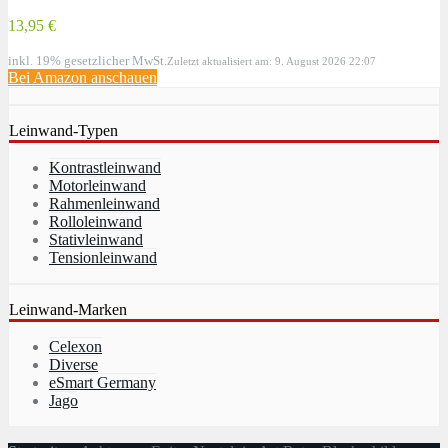
13,95 €
inkl. 19% gesetzlicher MwSt.
Zuletzt aktualisiert am: 9. August 2026 22:07
Bei Amazon anschauen
Leinwand-Typen
Kontrastleinwand
Motorleinwand
Rahmenleinwand
Rolloleinwand
Stativleinwand
Tensionleinwand
Leinwand-Marken
Celexon
Diverse
eSmart Germany
Jago