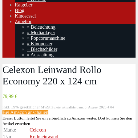
Ratgeber
Blog
Kinosessel
Zubehör
» Beleuchtung
» Mediaplayer
» Popcornmaschine
» Kinoposter
» Blechschilder
» Ausstattung
Celexon Leinwand Rollo
Economy 220 x 124 cm
79,99 €
inkl. 19% gesetzlicher MwSt.
Zuletzt aktualisiert am: 6. August 2026 4:04
Bei Amazon anschauen
Dieser Button leitet Sie unverbindlich zu Amazon weiter. Dort können Sie den
Artikel erwerben.
Marke
Celexon
Typ
Rolloleinwand