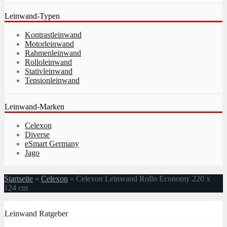
Leinwand-Typen
Kontrastleinwand
Motorleinwand
Rahmenleinwand
Rolloleinwand
Stativleinwand
Tensionleinwand
Leinwand-Marken
Celexon
Diverse
eSmart Germany
Jago
Startseite
»
Celexon
»
Celexon Leinwand Rollo Economy 220 x
124 cm
Leinwand Ratgeber