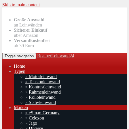
Skip to main content
Große Auswahl
an Leinwänden
Sicherer Einkauf
über Amazon
Versandkostenfrei
ab 39 Euro
BeamerLeinwand24
Toggle navigation
Home
Typen
» Motorleinwand
» Tensionleinwand
» Kontrastleinwand
» Rahmenleinwand
» Rolloleinwand
» Stativleinwand
Marken
» eSmart Germany
» Celexon
» Jago
» Diverse