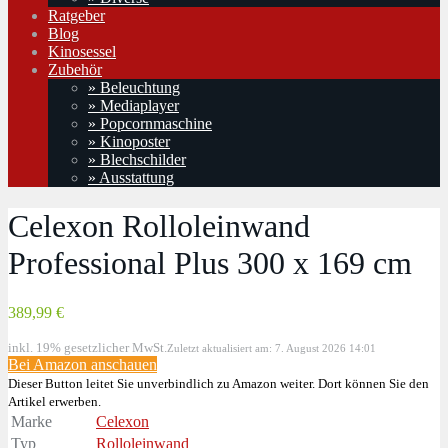
Ratgeber
Blog
Kinosessel
Zubehör
» Beleuchtung
» Mediaplayer
» Popcornmaschine
» Kinoposter
» Blechschilder
» Ausstattung
Celexon Rolloleinwand
Professional Plus 300 x 169 cm
389,99 €
inkl. 19% gesetzlicher MwSt.
Zuletzt aktualisiert am: 7. August 2026 14:01
Bei Amazon anschauen
Dieser Button leitet Sie unverbindlich zu Amazon weiter. Dort können Sie den
Artikel erwerben.
Marke
Celexon
Typ
Rolloleinwand