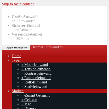
Skip to main content
Große Auswahl
an Leinwänden
Sicherer Einkauf
über Amazon
Versandkostenfrei
ab 39 Euro
BeamerLeinwand24
Toggle navigation
Home
Typen
» Motorleinwand
» Tensionleinwand
» Kontrastleinwand
» Rahmenleinwand
» Rolloleinwand
» Stativleinwand
Marken
» eSmart Germany
» Celexon
» Jago
» Diverse