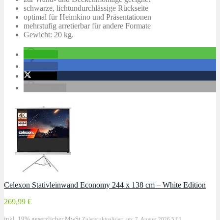
schwarze, lichtundurchlässige Rückseite
optimal für Heimkino und Präsentationen
mehrstufig arretierbar für andere Formate
Gewicht: 20 kg.
teilen
teilen
twittern
drucken
Celexon Stativleinwand Economy 244 x 138 cm – White Edition
269,99 €
inkl. 19% gesetzlicher MwSt.
Zuletzt aktualisiert am: 7. August 2026 5:01