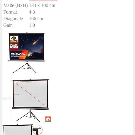
Maße (BxH)
133 x 100 cm
Format
4:3
Diagonale
166 cm
Gain
1.0