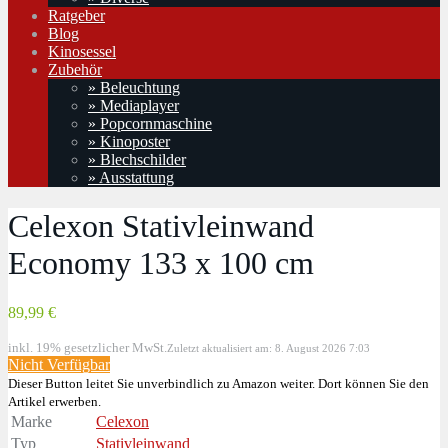
Ratgeber
Blog
Kinosessel
Zubehör
» Beleuchtung
» Mediaplayer
» Popcornmaschine
» Kinoposter
» Blechschilder
» Ausstattung
Celexon Stativleinwand
Economy 133 x 100 cm
89,99 €
inkl. 19% gesetzlicher MwSt.
Zuletzt aktualisiert am: 8. August 2026 7:03
Nicht Verfügbar
Dieser Button leitet Sie unverbindlich zu Amazon weiter. Dort können Sie den
Artikel erwerben.
Marke
Celexon
Typ
Stativleinwand