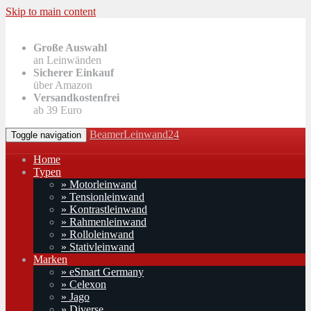
Skip to main content
Große Auswahl
an Leinwänden
Sicherer Einkauf
über Amazon
Versandkostenfrei
ab 39 Euro
BeamerLeinwand24
Toggle navigation
Home
Typen
» Motorleinwand
» Tensionleinwand
» Kontrastleinwand
» Rahmenleinwand
» Rolloleinwand
» Stativleinwand
Marken
» eSmart Germany
» Celexon
» Jago
» Diverse