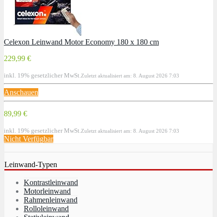
Celexon Leinwand Motor Economy 180 x 180 cm
229,99 €
inkl. 19% gesetzlicher MwSt.
Zuletzt aktualisiert am: 8. August 2026 7:03
Anschauen
89,99 €
inkl. 19% gesetzlicher MwSt.
Zuletzt aktualisiert am: 8. August 2026 7:03
Nicht Verfügbar
Leinwand-Typen
Kontrastleinwand
Motorleinwand
Rahmenleinwand
Rolloleinwand