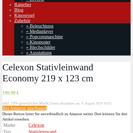
Ratgeber
Blog
Kinosessel
Zubehör
» Beleuchtung
» Mediaplayer
» Popcornmaschine
» Kinoposter
» Blechschilder
» Ausstattung
Celexon Stativleinwand
Economy 219 x 123 cm
199,99 €
inkl. 19% gesetzlicher MwSt.
Zuletzt aktualisiert am: 9. August 2026 10:02
Bei Amazon anschauen
Dieser Button leitet Sie unverbindlich zu Amazon weiter. Dort können Sie den
Artikel erwerben.
Marke
Celexon
Typ
Stativleinwand