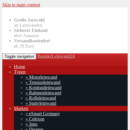
Skip to main content
Große Auswahl
an Leinwänden
Sicherer Einkauf
über Amazon
Versandkostenfrei
ab 39 Euro
BeamerLeinwand24
Toggle navigation
Home
Typen
» Motorleinwand
» Tensionleinwand
» Kontrastleinwand
» Rahmenleinwand
» Rolloleinwand
» Stativleinwand
Marken
» eSmart Germany
» Celexon
» Jago
» Diverse