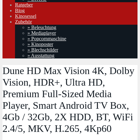
Ratgeber
Blog
Kinosessel
Zubehör
» Beleuchtung
» Mediaplayer
» Popcornmaschine
» Kinoposter
» Blechschilder
» Ausstattung
Dune HD Max Vision 4K, Dolby
Vision, HDR+, Ultra HD,
Premium Full-Sized Media
Player, Smart Android TV Box,
4Gb / 32Gb, 2X HDD, BT, WiFi
2.4/5, MKV, H.265, 4Kp60