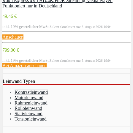
Roku Express 4K | HD/4K/HDR Streaming Media Player |
Funktioniert nur in Deutschland
49,46 €
inkl. 19% gesetzlicher MwSt.
Zuletzt aktualisiert am: 6. August 2026 19:04
Anschauen
799,00 €
inkl. 19% gesetzlicher MwSt.
Zuletzt aktualisiert am: 6. August 2026 19:04
Bei Amazon anschauen
Leinwand-Typen
Kontrastleinwand
Motorleinwand
Rahmenleinwand
Rolloleinwand
Stativleinwand
Tensionleinwand