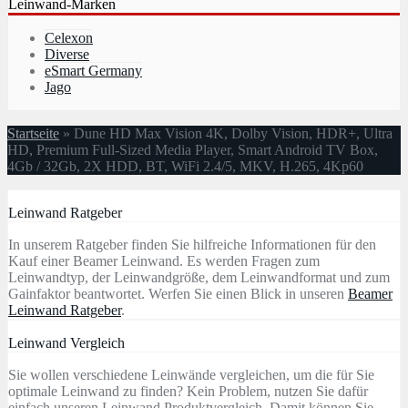
Leinwand-Marken
Celexon
Diverse
eSmart Germany
Jago
Startseite
»
Dune HD Max Vision 4K, Dolby Vision, HDR+, Ultra
HD, Premium Full-Sized Media Player, Smart Android TV Box,
4Gb / 32Gb, 2X HDD, BT, WiFi 2.4/5, MKV, H.265, 4Kp60
Leinwand Ratgeber
In unserem Ratgeber finden Sie hilfreiche Informationen für den
Kauf einer Beamer Leinwand. Es werden Fragen zum
Leinwandtyp, der Leinwandgröße, dem Leinwandformat und zum
Gainfaktor beantwortet. Werfen Sie einen Blick in unseren
Beamer
Leinwand Ratgeber
.
Leinwand Vergleich
Sie wollen verschiedene Leinwände vergleichen, um die für Sie
optimale Leinwand zu finden? Kein Problem, nutzen Sie dafür
einfach unseren Leinwand Produktvergleich. Damit können Sie