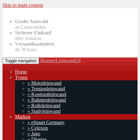
Skip to main content
Große Auswahl
an Leinwänden
Sicherer Einkauf
über Amazon
Versandkostenfrei
ab 39 Euro
BeamerLeinwand24
Toggle navigation
Home
Typen
» Motorleinwand
» Tensionleinwand
» Kontrastleinwand
» Rahmenleinwand
» Rolloleinwand
» Stativleinwand
Marken
» eSmart Germany
» Celexon
» Jago
» Diverse