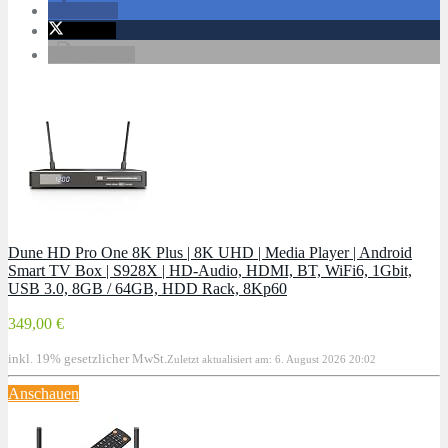
teilen
twittern
drucken
Dune HD Pro One 8K Plus | 8K UHD | Media Player | Android
Smart TV Box | S928X | HD-Audio, HDMI, BT, WiFi6, 1Gbit,
USB 3.0, 8GB / 64GB, HDD Rack, 8Kp60
349,00 €
inkl. 19% gesetzlicher MwSt.
Zuletzt aktualisiert am: 6. August 2026 20:02
Anschauen