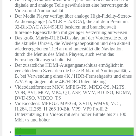
digitale und analoge Teile gewährleistet eine hervorragende
Video- und Audioqualität
Der Media Player verfügt über analoge High-Fidelity-Stereo-
Audioausgänge (2xXLR + 2xRCA), die auf dem Premium-
32-Bit-DAC AK4493EQ basieren und branchenweit
führende Eigenschaften mit geringer Verzerrung aufweisen
Das große Matrix-OLED-Display auf der Vorderseite zeigt
die aktuelle Uhrzeit, die Wiedergabeposition und den aktuell
wiedergegebenen Titel an und unterstützt die Navigation
durch die Menüs des Media Players, auch wenn das
Fernsehgerät ausgeschaltet ist
Der zusätzliche HDMI-Ausgangsanschluss ermöglicht in
verschiedenen Szenarien die beste Bild- und Audioqualität, z.
B. bei Verwendung eines 4K / HDR-Fernsehgeräts und eines
A/V-Empfängers ohne 4K/HDR-Unterstützung
Videodateiformate: MKV, MPEG-TS, MPEG-PS, M2TS,
VOB, AVI, MOV, MP4, QT, ASF, WMV, BD ISO, BDMV,
DVD-ISO, VIDEO_TS
Videocodecs: MPEG2, MPEG4, XVID, WMV9, VC1,
H.264, H.265, H.265 10-Bit, VP9, VP9 Profil 2;
Unterstützung für Videos mit sehr hoher Bitrate bis zu 100
Mbit / s und höher
teilen