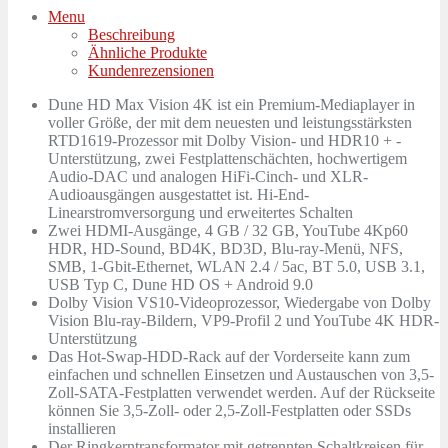
Menu
Beschreibung
Ähnliche Produkte
Kundenrezensionen
Dune HD Max Vision 4K ist ein Premium-Mediaplayer in
voller Größe, der mit dem neuesten und leistungsstärksten
RTD1619-Prozessor mit Dolby Vision- und HDR10 + -
Unterstützung, zwei Festplattenschächten, hochwertigem
Audio-DAC und analogen HiFi-Cinch- und XLR-
Audioausgängen ausgestattet ist. Hi-End-
Linearstromversorgung und erweitertes Schalten
Zwei HDMI-Ausgänge, 4 GB / 32 GB, YouTube 4Kp60
HDR, HD-Sound, BD4K, BD3D, Blu-ray-Menü, NFS,
SMB, 1-Gbit-Ethernet, WLAN 2.4 / 5ac, BT 5.0, USB 3.1,
USB Typ C, Dune HD OS + Android 9.0
Dolby Vision VS10-Videoprozessor, Wiedergabe von Dolby
Vision Blu-ray-Bildern, VP9-Profil 2 und YouTube 4K HDR-
Unterstützung
Das Hot-Swap-HDD-Rack auf der Vorderseite kann zum
einfachen und schnellen Einsetzen und Austauschen von 3,5-
Zoll-SATA-Festplatten verwendet werden. Auf der Rückseite
können Sie 3,5-Zoll- oder 2,5-Zoll-Festplatten oder SSDs
installieren
Der Ringkerntransformator mit getrennten Schaltkreisen für