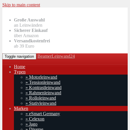
Skip to main content
Große Auswahl
an Leinwänden
Sicherer Einkauf
über Amazon
Versandkostenfrei
ab 39 Euro
BeamerLeinwand24
Toggle navigation
Home
Typen
» Motorleinwand
» Tensionleinwand
» Kontrastleinwand
» Rahmenleinwand
» Rolloleinwand
» Stativleinwand
Marken
» eSmart Germany
» Celexon
» Jago
» Diverse