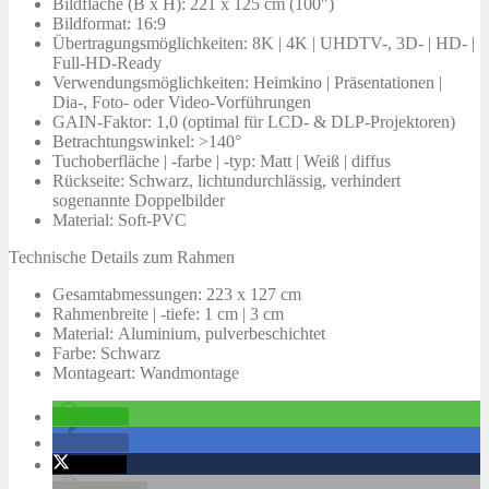
Bildfläche (B x H):
221 x 125 cm (100″)
Bildformat:
16:9
Übertragungsmöglichkeiten:
8K | 4K | UHDTV-, 3D- | HD- |
Full-HD-Ready
Verwendungsmöglichkeiten:
Heimkino | Präsentationen |
Dia-, Foto- oder Video-Vorführungen
GAIN-Faktor:
1,0 (optimal für LCD- & DLP-Projektoren)
Betrachtungswinkel:
>140°
Tuchoberfläche | -farbe | -typ:
Matt | Weiß | diffus
Rückseite:
Schwarz, lichtundurchlässig, verhindert
sogenannte Doppelbilder
Material:
Soft-PVC
Technische Details zum Rahmen
Gesamtabmessungen:
223 x 127 cm
Rahmenbreite | -tiefe:
1 cm | 3 cm
Material:
Aluminium, pulverbeschichtet
Farbe:
Schwarz
Montageart:
Wandmontage
teilen
teilen
twittern