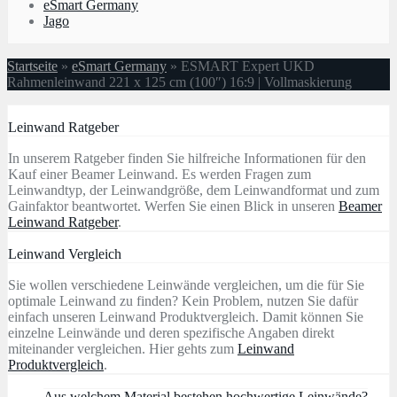
eSmart Germany
Jago
Startseite
»
eSmart Germany
»
ESMART Expert UKD
Rahmenleinwand 221 x 125 cm (100″) 16:9 | Vollmaskierung
Leinwand Ratgeber
In unserem Ratgeber finden Sie hilfreiche Informationen für den
Kauf einer Beamer Leinwand. Es werden Fragen zum
Leinwandtyp, der Leinwandgröße, dem Leinwandformat und zum
Gainfaktor beantwortet. Werfen Sie einen Blick in unseren
Beamer
Leinwand Ratgeber
.
Leinwand Vergleich
Sie wollen verschiedene Leinwände vergleichen, um die für Sie
optimale Leinwand zu finden? Kein Problem, nutzen Sie dafür
einfach unseren Leinwand Produktvergleich. Damit können Sie
einzelne Leinwände und deren spezifische Angaben direkt
miteinander vergleichen. Hier gehts zum
Leinwand
Produktvergleich
.
Aus welchem Material bestehen hochwertige Leinwände?