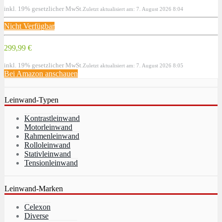
inkl. 19% gesetzlicher MwSt.
Zuletzt aktualisiert am: 7. August 2026 8:04
Nicht Verfügbar
299,99 €
inkl. 19% gesetzlicher MwSt.
Zuletzt aktualisiert am: 7. August 2026 8:05
Bei Amazon anschauen
Leinwand-Typen
Kontrastleinwand
Motorleinwand
Rahmenleinwand
Rolloleinwand
Stativleinwand
Tensionleinwand
Leinwand-Marken
Celexon
Diverse