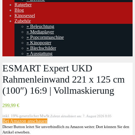
Ratgeber
Blog
Kinosessel
Zubehör
» Beleuchtung
» Mediaplayer
» Popcornmaschine
» Kinoposter
» Blechschilder
» Ausstattung
ESMART Expert UKD
Rahmenleinwand 221 x 125 cm
(100″) 16:9 | Vollmaskierung
299,99 €
inkl. 19% gesetzlicher MwSt.
Zuletzt aktualisiert am: 7. August 2026 8:05
Bei Amazon anschauen
Dieser Button leitet Sie unverbindlich zu Amazon weiter. Dort können Sie den
Artikel erwerben.