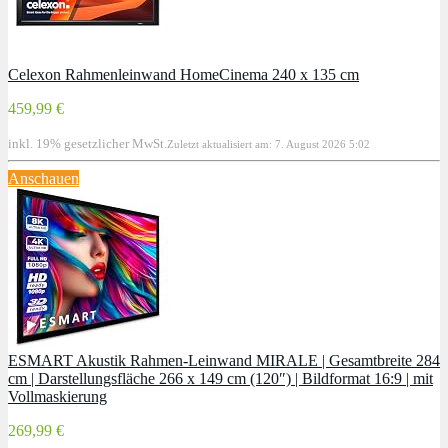
Celexon Rahmenleinwand HomeCinema 240 x 135 cm
459,99 €
inkl. 19% gesetzlicher MwSt.
Zuletzt aktualisiert am: 7. August 2026 5:02
Anschauen
ESMART Akustik Rahmen-Leinwand MIRALE | Gesamtbreite 284
cm | Darstellungsfläche 266 x 149 cm (120″) | Bildformat 16:9 | mit
Vollmaskierung
269,99 €