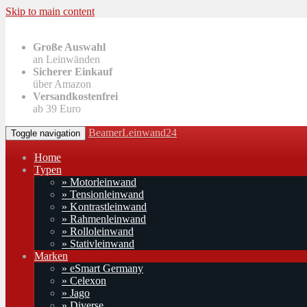
Skip to main content
Große Auswahl
an Leinwänden
Sicherer Einkauf
über Amazon
Versandkostenfrei
ab 39 Euro
BeamerLeinwand24
Toggle navigation
Home
Typen
» Motorleinwand
» Tensionleinwand
» Kontrastleinwand
» Rahmenleinwand
» Rolloleinwand
» Stativleinwand
Marken
» eSmart Germany
» Celexon
» Jago
» Diverse