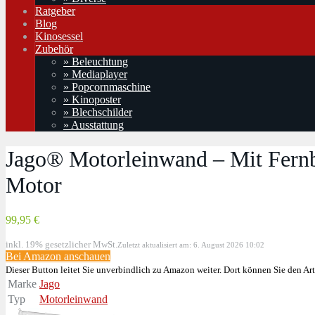
Ratgeber
Blog
Kinosessel
Zubehör
» Beleuchtung
» Mediaplayer
» Popcornmaschine
» Kinoposter
» Blechschilder
» Ausstattung
Jago® Motorleinwand – Mit Fernb
Motor
99,95 €
inkl. 19% gesetzlicher MwSt.
Zuletzt aktualisiert am: 6. August 2026 10:02
Bei Amazon anschauen
Dieser Button leitet Sie unverbindlich zu Amazon weiter. Dort können Sie den Art
Marke
Jago
Typ
Motorleinwand