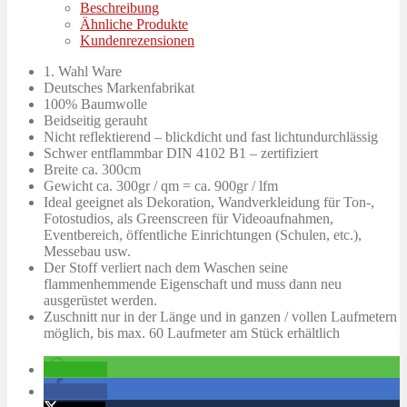
Beschreibung
Ähnliche Produkte
Kundenrezensionen
1. Wahl Ware
Deutsches Markenfabrikat
100% Baumwolle
Beidseitig gerauht
Nicht reflektierend – blickdicht und fast lichtundurchlässig
Schwer entflammbar DIN 4102 B1 – zertifiziert
Breite ca. 300cm
Gewicht ca. 300gr / qm = ca. 900gr / lfm
Ideal geeignet als Dekoration, Wandverkleidung für Ton-,
Fotostudios, als Greenscreen für Videoaufnahmen,
Eventbereich, öffentliche Einrichtungen (Schulen, etc.),
Messebau usw.
Der Stoff verliert nach dem Waschen seine
flammenhemmende Eigenschaft und muss dann neu
ausgerüstet werden.
Zuschnitt nur in der Länge und in ganzen / vollen Laufmetern
möglich, bis max. 60 Laufmeter am Stück erhältlich
teilen
teilen