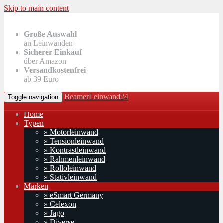
Skip to main content
Große Auswahl
an Leinwänden
Sicherer Einkauf
über Amazon
Versandkostenfrei
ab 39 Euro
BeamerLeinwand24
Toggle navigation
Home
Typen
» Motorleinwand
» Tensionleinwand
» Kontrastleinwand
» Rahmenleinwand
» Rolloleinwand
» Stativleinwand
Marken
» eSmart Germany
» Celexon
» Jago
» Diverse