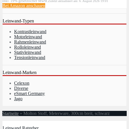
inkl. 19% gesetzlicher MwSt.
Zuletzt aktualisiert am: 6. August 2026 19:01
Bei Amazon anschauen
Leinwand-Typen
Kontrastleinwand
Motorleinwand
Rahmenleinwand
Rolloleinwand
Stativleinwand
Tensionleinwand
Leinwand-Marken
Celexon
Diverse
eSmart Germany
Jago
Startseite
»
Molton Stoff, Meterware, 300cm breit, schwarz
Leinwand Ratgeber