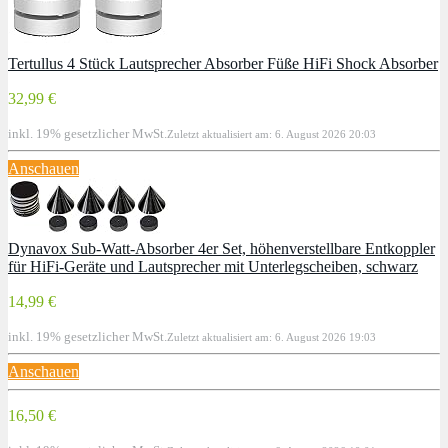
Tertullus 4 Stück Lautsprecher Absorber Füße HiFi Shock Absorber
32,99 €
inkl. 19% gesetzlicher MwSt.
Zuletzt aktualisiert am: 6. August 2026 20:03
Anschauen
Dynavox Sub-Watt-Absorber 4er Set, höhenverstellbare Entkoppler
für HiFi-Geräte und Lautsprecher mit Unterlegscheiben, schwarz
14,99 €
inkl. 19% gesetzlicher MwSt.
Zuletzt aktualisiert am: 6. August 2026 19:03
Anschauen
16,50 €