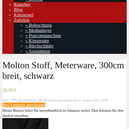
Ratgeber
Blog
Kinosessel
Zubehör
» Beleuchtung
» Mediaplayer
» Popcornmaschine
» Kinoposter
» Blechschilder
» Ausstattung
Molton Stoff, Meterware, 300cm
breit, schwarz
16,50 €
inkl. 19% gesetzlicher MwSt.
Zuletzt aktualisiert am: 6. August 2026 19:01
Bei Amazon anschauen
Dieser Button leitet Sie unverbindlich zu Amazon weiter. Dort können Sie den
Artikel erwerben.