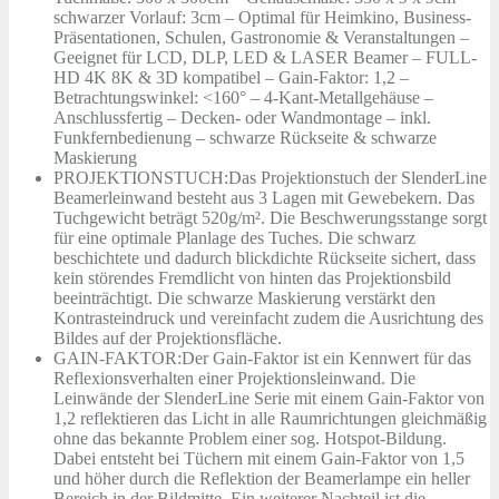
schwarzer Vorlauf: 3cm – Optimal für Heimkino, Business-
Präsentationen, Schulen, Gastronomie & Veranstaltungen –
Geeignet für LCD, DLP, LED & LASER Beamer – FULL-
HD 4K 8K & 3D kompatibel – Gain-Faktor: 1,2 –
Betrachtungswinkel: <160° – 4-Kant-Metallgehäuse –
Anschlussfertig – Decken- oder Wandmontage – inkl.
Funkfernbedienung – schwarze Rückseite & schwarze
Maskierung
PROJEKTIONSTUCH:Das Projektionstuch der SlenderLine
Beamerleinwand besteht aus 3 Lagen mit Gewebekern. Das
Tuchgewicht beträgt 520g/m². Die Beschwerungsstange sorgt
für eine optimale Planlage des Tuches. Die schwarz
beschichtete und dadurch blickdichte Rückseite sichert, dass
kein störendes Fremdlicht von hinten das Projektionsbild
beeinträchtigt. Die schwarze Maskierung verstärkt den
Kontrasteindruck und vereinfacht zudem die Ausrichtung des
Bildes auf der Projektionsfläche.
GAIN-FAKTOR:Der Gain-Faktor ist ein Kennwert für das
Reflexionsverhalten einer Projektionsleinwand. Die
Leinwände der SlenderLine Serie mit einem Gain-Faktor von
1,2 reflektieren das Licht in alle Raumrichtungen gleichmäßig
ohne das bekannte Problem einer sog. Hotspot-Bildung.
Dabei entsteht bei Tüchern mit einem Gain-Faktor von 1,5
und höher durch die Reflektion der Beamerlampe ein heller
Bereich in der Bildmitte. Ein weiterer Nachteil ist die