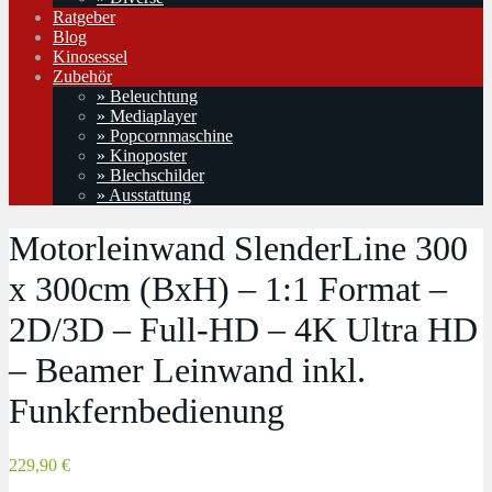
Ratgeber
Blog
Kinosessel
Zubehör
» Beleuchtung
» Mediaplayer
» Popcornmaschine
» Kinoposter
» Blechschilder
» Ausstattung
Motorleinwand SlenderLine 300
x 300cm (BxH) – 1:1 Format –
2D/3D – Full-HD – 4K Ultra HD
– Beamer Leinwand inkl.
Funkfernbedienung
229,90 €