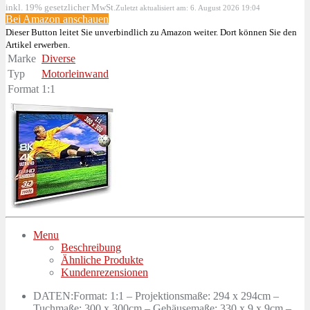
inkl. 19% gesetzlicher MwSt.
Zuletzt aktualisiert am: 6. August 2026 19:04
Bei Amazon anschauen
Dieser Button leitet Sie unverbindlich zu Amazon weiter. Dort können Sie den
Artikel erwerben.
Marke
Diverse
Typ
Motorleinwand
Format
1:1
Menu
Beschreibung
Ähnliche Produkte
Kundenrezensionen
DATEN:Format: 1:1 – Projektionsmaße: 294 x 294cm –
Tuchmaße: 300 x 300cm – Gehäusemaße: 330 x 9 x 9cm –