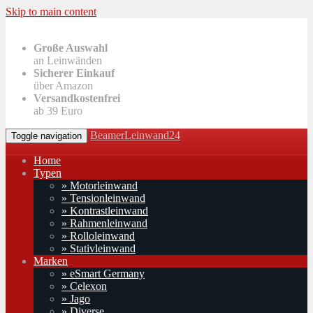
Skip to main content
Große Auswahl
an Leinwänden
Sicherer Einkauf
über Amazon
Versandkostenfrei
ab 39 Euro
BeamerLeinwand24
Toggle navigation
Home
Typen
» Motorleinwand
» Tensionleinwand
» Kontrastleinwand
» Rahmenleinwand
» Rolloleinwand
» Stativleinwand
Marken
» eSmart Germany
» Celexon
» Jago
» Diverse