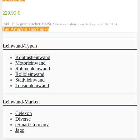
229,90 €
inkl. 19% gesetzlicher MwSt.
Zuletzt aktualisiert am: 6. August 2026 19:04
Bei Amazon anschauen
Leinwand-Typen
Kontrastleinwand
Motorleinwand
Rahmenleinwand
Rolloleinwand
Stativleinwand
Tensionleinwand
Leinwand-Marken
Celexon
Diverse
eSmart Germany
Jago