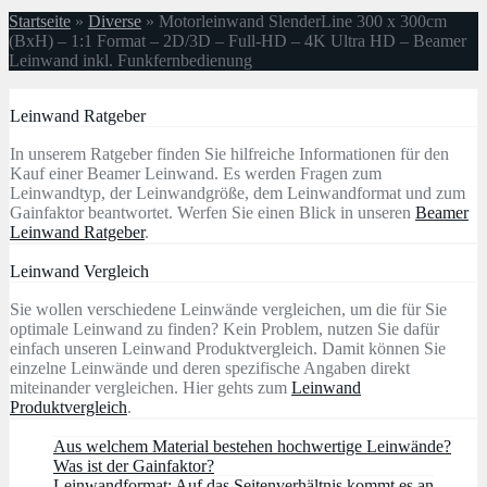
Startseite
»
Diverse
»
Motorleinwand SlenderLine 300 x 300cm
(BxH) – 1:1 Format – 2D/3D – Full-HD – 4K Ultra HD – Beamer
Leinwand inkl. Funkfernbedienung
Leinwand Ratgeber
In unserem Ratgeber finden Sie hilfreiche Informationen für den
Kauf einer Beamer Leinwand. Es werden Fragen zum
Leinwandtyp, der Leinwandgröße, dem Leinwandformat und zum
Gainfaktor beantwortet. Werfen Sie einen Blick in unseren
Beamer
Leinwand Ratgeber
.
Leinwand Vergleich
Sie wollen verschiedene Leinwände vergleichen, um die für Sie
optimale Leinwand zu finden? Kein Problem, nutzen Sie dafür
einfach unseren Leinwand Produktvergleich. Damit können Sie
einzelne Leinwände und deren spezifische Angaben direkt
miteinander vergleichen. Hier gehts zum
Leinwand
Produktvergleich
.
Aus welchem Material bestehen hochwertige Leinwände?
Was ist der Gainfaktor?
Leinwandformat: Auf das Seitenverhältnis kommt es an