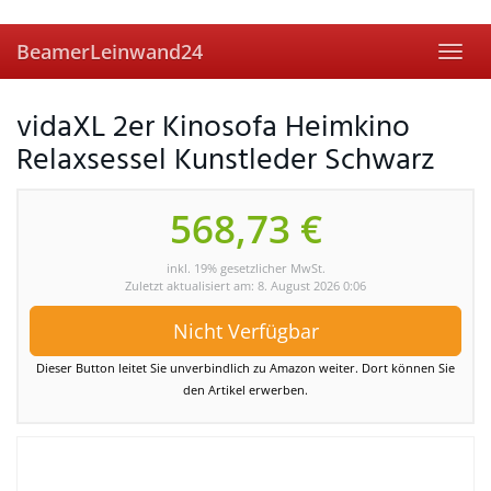
Skip
to
BeamerLeinwand24
main
Toggl
content
navig
vidaXL 2er Kinosofa Heimkino
Relaxsessel Kunstleder Schwarz
568,73 €
inkl. 19% gesetzlicher MwSt.
Zuletzt aktualisiert am: 8. August 2026 0:06
Nicht Verfügbar
Dieser Button leitet Sie unverbindlich zu Amazon weiter. Dort können Sie
den Artikel erwerben.