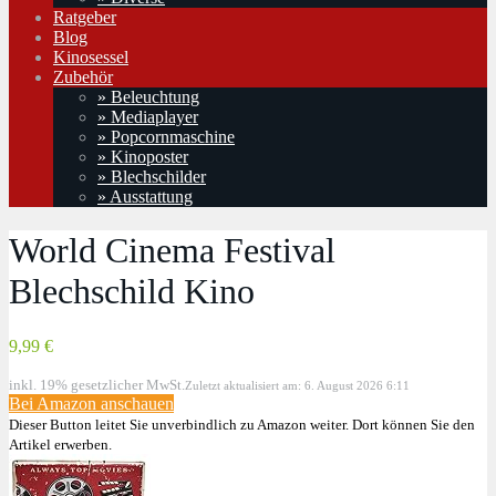
Ratgeber
Blog
Kinosessel
Zubehör
» Beleuchtung
» Mediaplayer
» Popcornmaschine
» Kinoposter
» Blechschilder
» Ausstattung
World Cinema Festival
Blechschild Kino
9,99 €
inkl. 19% gesetzlicher MwSt.
Zuletzt aktualisiert am: 6. August 2026 6:11
Bei Amazon anschauen
Dieser Button leitet Sie unverbindlich zu Amazon weiter. Dort können Sie den
Artikel erwerben.