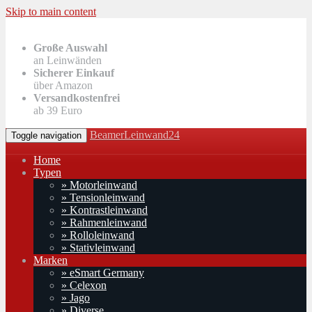
Skip to main content
Große Auswahl
an Leinwänden
Sicherer Einkauf
über Amazon
Versandkostenfrei
ab 39 Euro
BeamerLeinwand24
Toggle navigation
Home
Typen
» Motorleinwand
» Tensionleinwand
» Kontrastleinwand
» Rahmenleinwand
» Rolloleinwand
» Stativleinwand
Marken
» eSmart Germany
» Celexon
» Jago
» Diverse