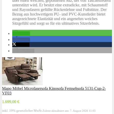
über einen weichen, gepolsterten Sitz, der von Taschenfedern
unterstützt wird. Er besitzt eine extradicke, mit Schaumstoff
und Rayonfasern gefüllte Rückenlehne und Fußstütze. Der
Bezug aus hochwertigem PU- und PVC-Kunstleder bietet
ausgezeichnete Elastizität und ein angenehm weiches
Sitzgefühl und sorgt so für ein ultimatives Sitzerlebnis.
teilen
teilen
twittern
drucken
Mapo Möbel Microfasersofa Kinosofa Fernsehsofa 5131-Cup-2-
VF03
1.699,00 €
inkl. 19% gesetzlicher MwSt.
Zuletzt aktualisiert am: 7. August 2026 11:05