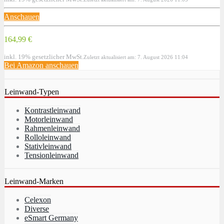
Anschauen
164,99 €
inkl. 19% gesetzlicher MwSt.
Zuletzt aktualisiert am: 7. August 2026 11:04
Bei Amazon anschauen
Leinwand-Typen
Kontrastleinwand
Motorleinwand
Rahmenleinwand
Rolloleinwand
Stativleinwand
Tensionleinwand
Leinwand-Marken
Celexon
Diverse
eSmart Germany