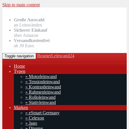
Skip to main content
Große Auswahl
an Leinwänden
Sicherer Einkauf
über Amazon
Versandkostenfrei
ab 39 Euro
BeamerLeinwand24
Toggle navigation
Home
Typen
» Motorleinwand
» Tensionleinwand
» Kontrastleinwand
» Rahmenleinwand
» Rolloleinwand
» Stativleinwand
Marken
» eSmart Germany
» Celexon
» Jago
» Diverse