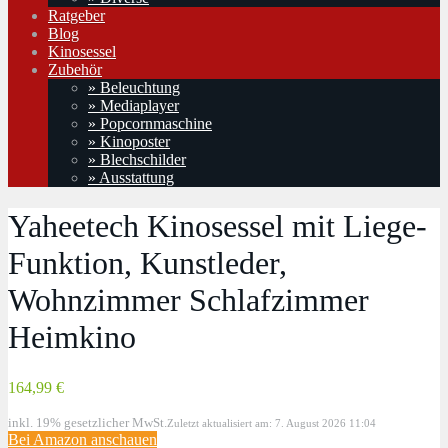
Ratgeber
Blog
Kinosessel
Zubehör
» Beleuchtung
» Mediaplayer
» Popcornmaschine
» Kinoposter
» Blechschilder
» Ausstattung
Yaheetech Kinosessel mit Liege-
Funktion, Kunstleder,
Wohnzimmer Schlafzimmer
Heimkino
164,99 €
inkl. 19% gesetzlicher MwSt.
Zuletzt aktualisiert am: 7. August 2026 11:04
Bei Amazon anschauen