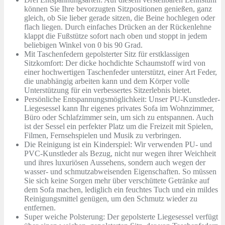
können Sie Ihre bevorzugten Sitzpositionen genießen, ganz
gleich, ob Sie lieber gerade sitzen, die Beine hochlegen oder
flach liegen. Durch einfaches Drücken an der Rückenlehne
klappt die Fußstütze sofort nach oben und stoppt in jedem
beliebigen Winkel von 0 bis 90 Grad.
Mit Taschenfedern gepolsterter Sitz für erstklassigen
Sitzkomfort: Der dicke hochdichte Schaumstoff wird von
einer hochwertigen Taschenfeder unterstützt, einer Art Feder,
die unabhängig arbeiten kann und dem Körper volle
Unterstützung für ein verbessertes Sitzerlebnis bietet.
Persönliche Entspannungsmöglichkeit: Unser PU-Kunstleder-
Liegesessel kann Ihr eigenes privates Sofa im Wohnzimmer,
Büro oder Schlafzimmer sein, um sich zu entspannen. Auch
ist der Sessel ein perfekter Platz um die Freizeit mit Spielen,
Filmen, Fernsehspielen und Musik zu verbringen.
Die Reinigung ist ein Kinderspiel: Wir verwenden PU- und
PVC-Kunstleder als Bezug, nicht nur wegen ihrer Weichheit
und ihres luxuriösen Aussehens, sondern auch wegen der
wasser- und schmutzabweisenden Eigenschaften. So müssen
Sie sich keine Sorgen mehr über verschüttete Getränke auf
dem Sofa machen, lediglich ein feuchtes Tuch und ein mildes
Reinigungsmittel genügen, um den Schmutz wieder zu
entfernen.
Super weiche Polsterung: Der gepolsterte Liegesessel verfügt