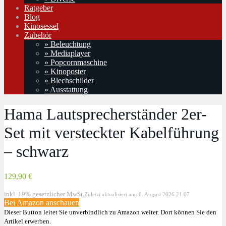
Ratgeber
Blog
Kinosessel
Zubehör
» Beleuchtung
» Mediaplayer
» Popcornmaschine
» Kinoposter
» Blechschilder
» Ausstattung
Hama Lautsprecherständer 2er-
Set mit versteckter Kabelführung
– schwarz
129,90 €
inkl. 19% gesetzlicher MwSt.
Zuletzt aktualisiert am: 8. August 2026 21:07
Bei Amazon anschauen
Dieser Button leitet Sie unverbindlich zu Amazon weiter. Dort können Sie den
Artikel erwerben.