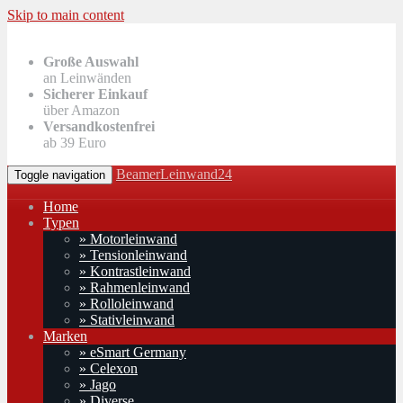
Skip to main content
Große Auswahl
an Leinwänden
Sicherer Einkauf
über Amazon
Versandkostenfrei
ab 39 Euro
BeamerLeinwand24
Toggle navigation
Home
Typen
» Motorleinwand
» Tensionleinwand
» Kontrastleinwand
» Rahmenleinwand
» Rolloleinwand
» Stativleinwand
Marken
» eSmart Germany
» Celexon
» Jago
» Diverse