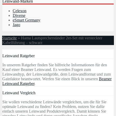
Leinwand-Marken
Celexon
Diverse
eSmart Germany
Jago
Startseite
»
Hama Lautsprecherständer 2er-Set mit versteckter
Kabelführung – schwarz
Leinwand Ratgeber
In unserem Ratgeber finden Sie hilfreiche Informationen für den
Kauf einer Beamer Leinwand. Es werden Fragen zum
Leinwandtyp, der Leinwandgröße, dem Leinwandformat und zum
Gainfaktor beantwortet. Werfen Sie einen Blick in unseren
Beamer
Leinwand Ratgeber
.
Leinwand Vergleich
Sie wollen verschiedene Leinwände vergleichen, um die für Sie
optimale Leinwand zu finden? Kein Problem, nutzen Sie dafür
einfach unseren Leinwand Produktvergleich. Damit können Sie
einzelne Leinwände und deren spezifische Angaben direkt