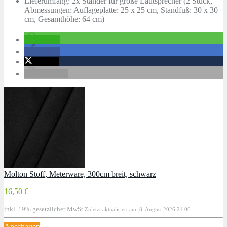
Lieferumfang: 2x Ständer für große Lautsprecher (2 Stück,
Abmessungen: Auflageplatte: 25 x 25 cm, Standfuß: 30 x 30
cm, Gesamthöhe: 64 cm)
teilen
teilen
twittern
drucken
Molton Stoff, Meterware, 300cm breit, schwarz
16,50 €
inkl. 19% gesetzlicher MwSt.
Zuletzt aktualisiert am: 8. August 2026 21:06
Anschauen