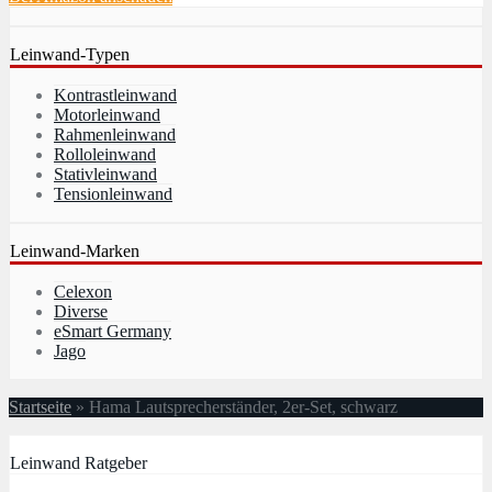
Leinwand-Typen
Kontrastleinwand
Motorleinwand
Rahmenleinwand
Rolloleinwand
Stativleinwand
Tensionleinwand
Leinwand-Marken
Celexon
Diverse
eSmart Germany
Jago
Startseite
»
Hama Lautsprecherständer, 2er-Set, schwarz
Leinwand Ratgeber