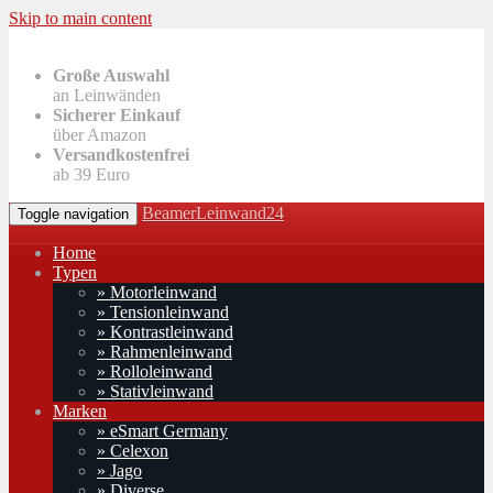
Skip to main content
Große Auswahl
an Leinwänden
Sicherer Einkauf
über Amazon
Versandkostenfrei
ab 39 Euro
BeamerLeinwand24
Toggle navigation
Home
Typen
» Motorleinwand
» Tensionleinwand
» Kontrastleinwand
» Rahmenleinwand
» Rolloleinwand
» Stativleinwand
Marken
» eSmart Germany
» Celexon
» Jago
» Diverse