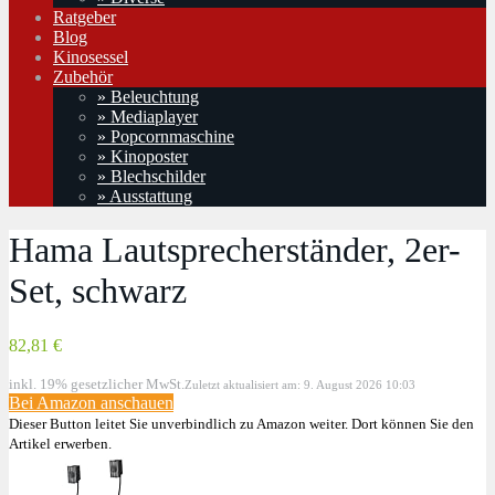
Ratgeber
Blog
Kinosessel
Zubehör
» Beleuchtung
» Mediaplayer
» Popcornmaschine
» Kinoposter
» Blechschilder
» Ausstattung
Hama Lautsprecherständer, 2er-
Set, schwarz
82,81 €
inkl. 19% gesetzlicher MwSt.
Zuletzt aktualisiert am: 9. August 2026 10:03
Bei Amazon anschauen
Dieser Button leitet Sie unverbindlich zu Amazon weiter. Dort können Sie den
Artikel erwerben.