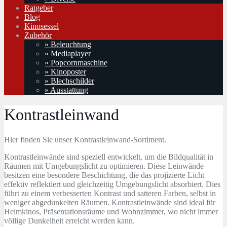
Ratgeber
Blog
Kinosessel
Zubehör
» Beleuchtung
» Mediaplayer
» Popcornmaschine
» Kinoposter
» Blechschilder
» Ausstattung
Kontrastleinwand
Hier finden Sie unser Kontrastleinwand-Sortiment.
Kontrastleinwände sind speziell entwickelt, um die Bildqualität in
Räumen mit Umgebungslicht zu optimieren. Diese Leinwände
besitzen eine besondere Beschichtung, die das projizierte Licht
effektiv reflektiert und gleichzeitig Umgebungslicht absorbiert. Dies
führt zu einem verbesserten Kontrast und satteren Farben, selbst in
weniger abgedunkelten Räumen. Kontrastleinwände sind ideal für
Heimkinos, Präsentationsräume und Wohnzimmer, wo nicht immer
völlige Dunkelheit erreicht werden kann.