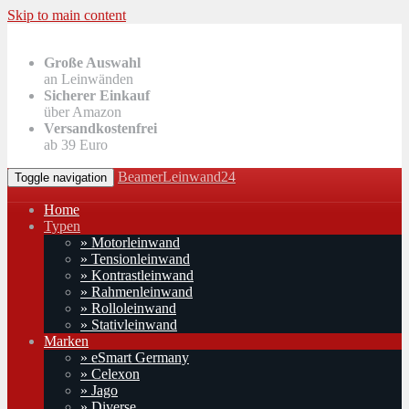
Skip to main content
Große Auswahl
an Leinwänden
Sicherer Einkauf
über Amazon
Versandkostenfrei
ab 39 Euro
BeamerLeinwand24
Toggle navigation
Home
Typen
» Motorleinwand
» Tensionleinwand
» Kontrastleinwand
» Rahmenleinwand
» Rolloleinwand
» Stativleinwand
Marken
» eSmart Germany
» Celexon
» Jago
» Diverse