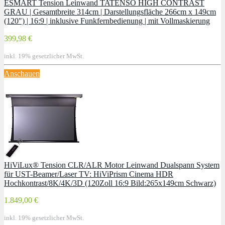
ESMART Tension Leinwand TATENSO HIGH CONTRAST
GRAU | Gesamtbreite 314cm | Darstellungsfläche 266cm x 149cm
(120″) | 16:9 | inklusive Funkfernbedienung | mit Vollmaskierung
399,98 €
inkl. 19% gesetzlicher MwSt.
Anschauen
HiViLux® Tension CLR/ALR Motor Leinwand Dualspann System
für UST-Beamer/Laser TV: HiViPrism Cinema HDR
Hochkontrast/8K/4K/3D (120Zoll 16:9 Bild:265x149cm Schwarz)
1.849,00 €
inkl. 19% gesetzlicher MwSt.