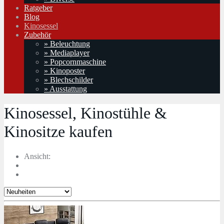
Ratgeber
Blog
Kinosessel
Zubehör
» Beleuchtung
» Mediaplayer
» Popcornmaschine
» Kinoposter
» Blechschilder
» Ausstattung
Kinosessel, Kinostühle &
Kinositze kaufen
Ansicht: