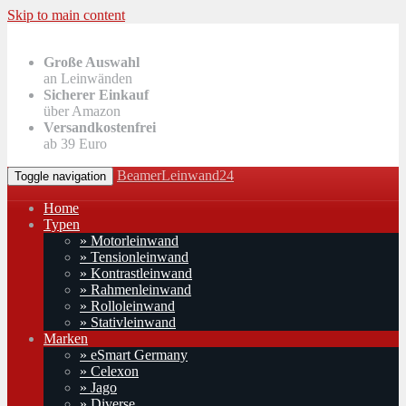
Skip to main content
Große Auswahl
an Leinwänden
Sicherer Einkauf
über Amazon
Versandkostenfrei
ab 39 Euro
BeamerLeinwand24
Toggle navigation
Home
Typen
» Motorleinwand
» Tensionleinwand
» Kontrastleinwand
» Rahmenleinwand
» Rolloleinwand
» Stativleinwand
Marken
» eSmart Germany
» Celexon
» Jago
» Diverse